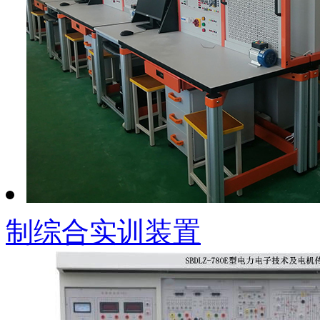
制综合实训装置