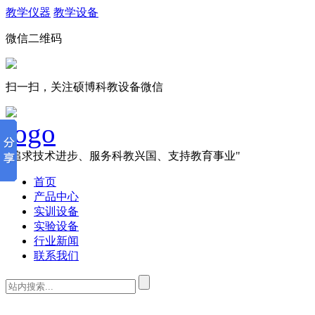
教学仪器
教学设备
微信二维码
扫一扫，关注硕博科教设备微信
"追求技术进步、服务科教兴国、支持教育事业"
首页
产品中心
实训设备
实验设备
行业新闻
联系我们