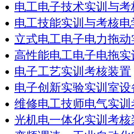
电工电子技术实训与考
电工技能实训与考核电
立式电工电子电力拖动
高性能电工电子电拖实
电子工艺实训考核装置
电子创新实验实训室设
维修电工技师电气实训
光机电一体化实训考核