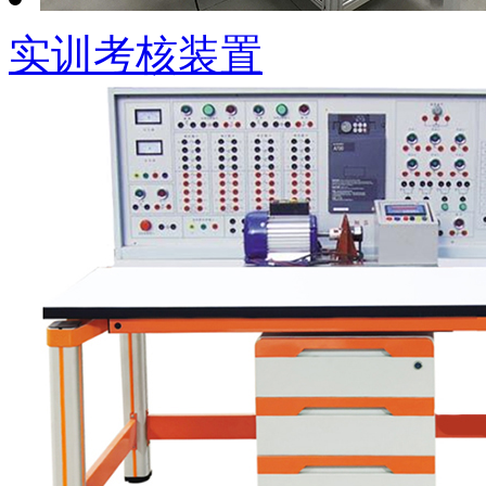
实训考核装置