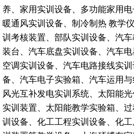
养、家用实训设备、多功能家用电
暖通风实训设备、制冷制热 教学
训考核装置、部队实训设备、汽车
装台、汽车底盘实训设备、汽车电
空调实训设备、汽车电路接线实训
备、汽车电子实验箱、汽车运用与
风光互补发电实训系统、太阳能光
实训装置、太阳能教学实验箱、过
训设备、化工工程实训设备、化工