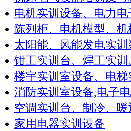
电机实训设备、电力电
陈列柜、电机模型、机
太阳能、风能发电实训
钳工实训台、焊工实训
楼宇实训室设备、电梯
消防实训室设备,电子
空调实训台、制冷、暖
家用电器实训设备